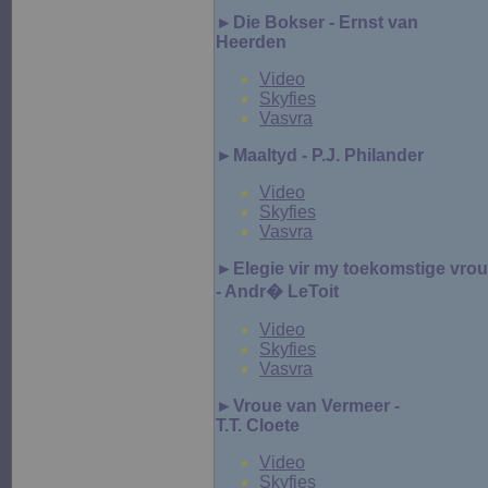
►
Die Bokser - Ernst van
Heerden
Video
Skyfies
Vasvra
►Maaltyd - P.J. Philander
Video
Skyfies
Vasvra
►
Elegie vir my toekomstige vrou
- Andr� LeToit
Video
Skyfies
Vasvra
►Vroue van Vermeer -
T.T. Cloete
Video
Skyfies