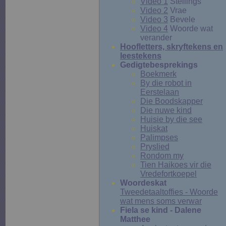
Video 1
Stellings
Video 2
Vrae
Video 3
Bevele
Video 4
Woorde wat
verander
Hoofletters, skryftekens en
leestekens
Gedigtebesprekings
Boekmerk
By die robot in
Eerstelaan
Die Boodskapper
Die nuwe kind
Huisie by die see
Huiskat
Palimpses
Pryslied
Rondom my
Tien Haikoes vir die
Vredefortkoepel
Woordeskat
Tweedetaaltoffies - Woorde
wat mens soms verwar
Fiela se kind - Dalene
Matthee