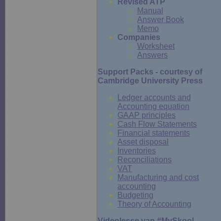
Revised ATP
Manual
Answer Book
Memo
Companies
Worksheet
Answers
Support Packs - courtesy of
Cambridge University Press
Ledger accounts and
Accounting equation
GAAP
principles
Cash Flow Statements
Financial statements
Asset disposal
Inventories
Reconciliations
VAT
Manufacturing and cost
accounting
Budgeting
Theory of Accounting
Videolesse van #MySkool