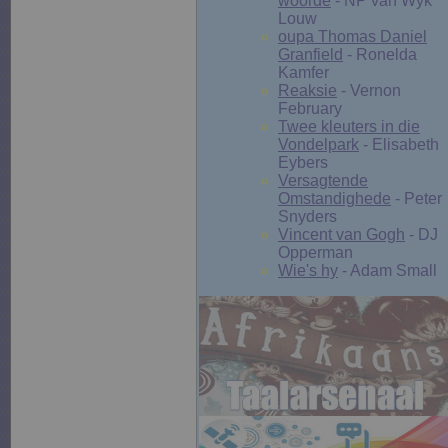
woorde
- NP van Wyk
Louw
oupa Thomas Daniel
Granfield
- Ronelda
Kamfer
Reaksie
- Vernon
February
Twee kleuters in die
Vondelpark
- Elisabeth
Eybers
Versagtende
Omstandighede
- Peter
Snyders
Vincent van Gogh
- DJ
Opperman
Wie's hy
- Adam Small