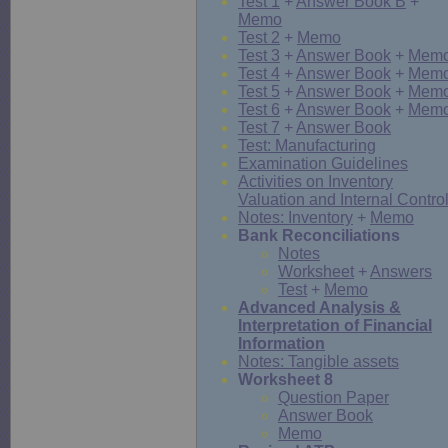
Test 1
+
Answer Book B
+
Memo
Test 2
+
Memo
Test 3
+
Answer Book
+
Mem
Test 4
+
Answer Book
+
Mem
Test 5
+
Answer Book
+
Mem
Test 6
+
Answer Book
+
Mem
Test 7
+
Answer Book
Test: Manufacturing
Examination Guidelines
Activities on Inventory
Valuation and Internal Contro
Notes: Inventory
+
Memo
Bank Reconciliations
Notes
Worksheet
+
Answers
Test
+
Memo
Advanced Analysis &
Interpretation of Financial
Information
Notes: Tangible assets
Worksheet 8
Question Paper
Answer Book
Memo