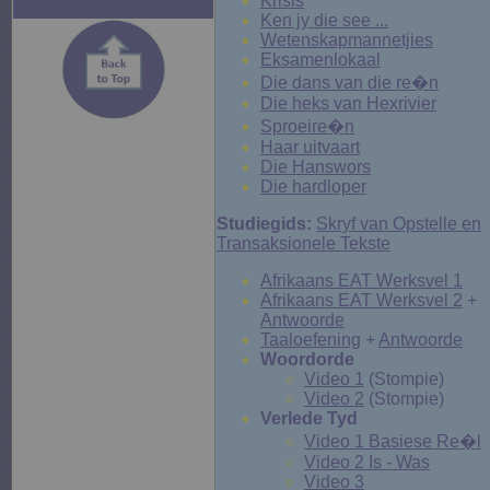
Krisis
Ken jy die see ...
Wetenskapmannetjies
Eksamenlokaal
Die dans van die re�n
Die heks van Hexrivier
Sproeire�n
Haar uitvaart
Die Hanswors
Die hardloper
Studiegids:
Skryf van Opstelle en
Transaksionele Tekste
Afrikaans EAT Werksvel 1
Afrikaans EAT Werksvel 2
+
Antwoorde
Taaloefening
+
Antwoorde
Woordorde
Video 1
(Stompie)
Video 2
(Stompie)
Verlede Tyd
Video 1 Basiese Re�l
Video 2 Is - Was
Video 3