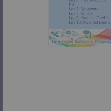
Les 6
: KSV en KSB of
KSI
Les 7
: Spanwerk
Les 8
: Konflik
Les 9:
Kwaliteit Deel 1
Les 10: Kwaliteit Deel 2