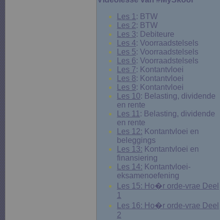
Les 1
: BTW
Les 2
: BTW
Les 3
: Debiteure
Les 4
: Voorraadstelsels
Les 5
: Voorraadstelsels
Les 6
: Voorraadstelsels
Les 7
: Kontantvloei
Les 8
: Kontantvloei
Les 9
: Kontantvloei
Les 10
: Belasting, dividende
en rente
Les 11
: Belasting, dividende
en rente
Les 12:
Kontantvloei en
beleggings
Les 13:
Kontantvloei en
finansiering
Les 14:
Kontantvloei-
eksamenoefening
Les 15: Ho�r orde-vrae Deel
1
Les 16: Ho�r orde-vrae Deel
2