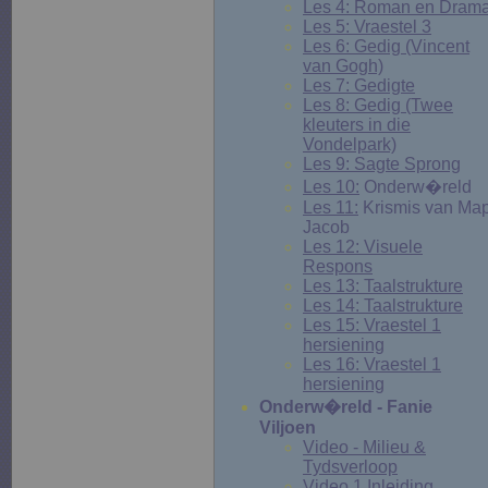
L
es 4: Roman en Dram
Les 5: Vraestel 3
Les 6: Gedig (Vincent
van Gogh)
Les 7: Gedigte
Les 8: Gedig (Twee
kleuters in die
Vondelpark)
Les 9: Sagte Sprong
Les 10:
Onderw�reld
Les 11:
Krismis van Ma
Jacob
Les 12: Visuele
Respons
Les 13: Taalstrukture
Les 14: Taalstrukture
Les 15: Vraestel 1
hersiening
Les 16: Vraestel 1
hersiening
Onderw�reld - Fanie
Viljoen
Video - Milieu &
Tydsverloop
Video 1 Inleiding