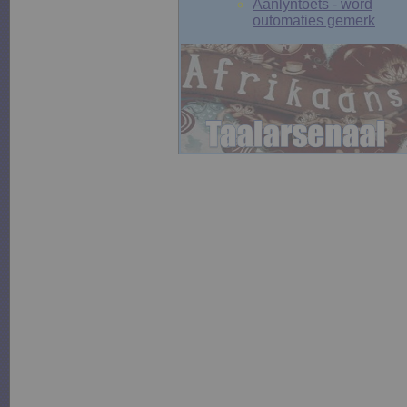
Aanlyntoets - word
outomaties gemerk