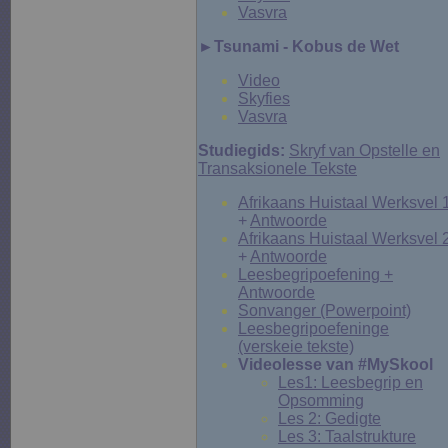
Vasvra
►Tsunami - Kobus de Wet
Video
Skyfies
Vasvra
Studiegids:
Skryf van Opstelle en
Transaksionele Tekste
Afrikaans Huistaal Werksvel 
+
Antwoorde
Afrikaans Huistaal Werksvel 
+
Antwoorde
Leesbegripoefening +
Antwoorde
Sonvanger (Powerpoint)
Leesbegripoefeninge
(verskeie tekste)
Videolesse van #MySkool
Les1: Leesbegrip en
Opsomming
Les 2: Gedigte
Les 3: Taalstrukture